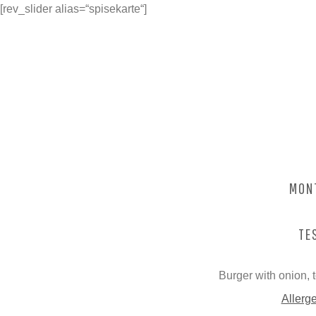
[rev_slider alias=“spisekarte“]
BACKWAR
MON
TE
Burger with onion, 
Allerge