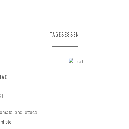
EN
SNACKS
KUCHEN UND PLUNDER
GETRÄNKE
TAGESESSEN
FI
TAG
ST
tomato, and lettuce
nliste